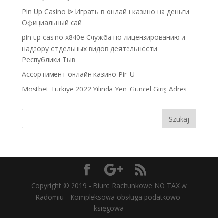
Pin Up Casino ᐉ Играть в онлайн казино на деньги
Официальный сай
pin up casino x840e Служба по лицензированию и
надзору отдельных видов деятельности
Республики Тыв
Ассортимент онлайн казино Pin U
Mostbet Türkiye 2022 Yılında Yeni Güncel Giriş Adres
Copyright © 2019 - Biuro Rachunkowe NO TAX w
Radomiu - Kompleksowa obsługa podatkowo-
księgowa