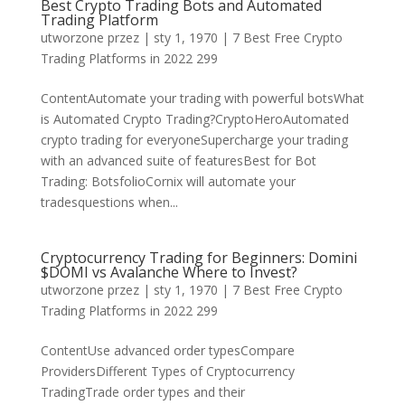
Best Crypto Trading Bots and Automated
Trading Platform
utworzone przez
|
sty 1, 1970
|
7 Best Free Crypto
Trading Platforms in 2022 299
ContentAutomate your trading with powerful botsWhat
is Automated Crypto Trading?CryptoHeroAutomated
crypto trading for everyoneSupercharge your trading
with an advanced suite of featuresBest for Bot
Trading: BotsfolioCornix will automate your
tradesquestions when...
Cryptocurrency Trading for Beginners: Domini
$DOMI vs Avalanche Where to Invest?
utworzone przez
|
sty 1, 1970
|
7 Best Free Crypto
Trading Platforms in 2022 299
ContentUse advanced order typesCompare
ProvidersDifferent Types of Cryptocurrency
TradingTrade order types and their