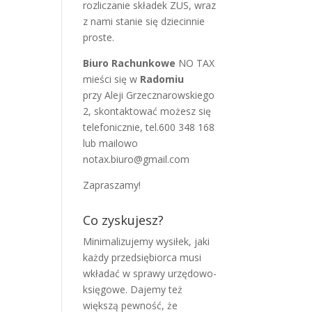
rozliczanie składek ZUS, wraz
z nami stanie się dziecinnie
proste.
Biuro Rachunkowe
NO TAX
mieści się w
Radomiu
przy Aleji Grzecznarowskiego
2, skontaktować możesz się
telefonicznie, tel.600 348 168
lub mailowo
notax.biuro@gmail.com
Zapraszamy!
Co zyskujesz?
Minimalizujemy wysiłek, jaki
każdy przedsiębiorca musi
wkładać w sprawy urzędowo-
księgowe. Dajemy też
większą pewność, że