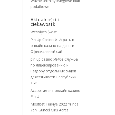
Ważne terminy księgowe i/lub
podatkowe
Aktualności i
ciekawostki
Wesołych Świąt
Pin Up Casino ᐉ Играть в
онлайн казино на деньги
Официальный сай
pin up casino x840e Служба
по лицензированию и
надзору отдельных видов
деятельности Республики
Тыв
Ассортимент онлайн казино
Pin U
Mostbet Türkiye 2022 Yılında
Yeni Güncel Giriş Adres