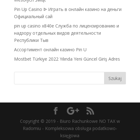
Pin Up Casino ᐉ Играть в онлайн казино на деньги
Официальный сай
pin up casino x840e Служба по лицензированию и
надзору отдельных видов деятельности
Республики Тыв
Ассортимент онлайн казино Pin U
Mostbet Türkiye 2022 Yılında Yeni Güncel Giriş Adres
Copyright © 2019 - Biuro Rachunkowe NO TAX w
Radomiu - Kompleksowa obsługa podatkowo-
księgowa