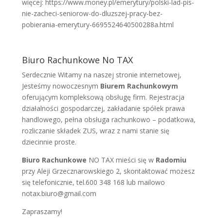
więcej: https://www.money.pl/emerytury/polski-lad-pis-
nie-zacheci-seniorow-do-dluzszej-pracy-bez-
pobierania-emerytury-6695524640500288a.html
Biuro Rachunkowe No TAX
Serdecznie Witamy na naszej stronie internetowej,
Jesteśmy nowoczesnym
Biurem Rachunkowym
oferującym kompleksową obsługę firm. Rejestracja
działalności gospodarczej, zakładanie spółek prawa
handlowego, pełna obsługa rachunkowo – podatkowa,
rozliczanie składek ZUS, wraz z nami stanie się
dziecinnie proste.
Biuro Rachunkowe
NO TAX mieści się w
Radomiu
przy Aleji Grzecznarowskiego 2, skontaktować możesz
się telefonicznie, tel.600 348 168 lub mailowo
notax.biuro@gmail.com
Zapraszamy!