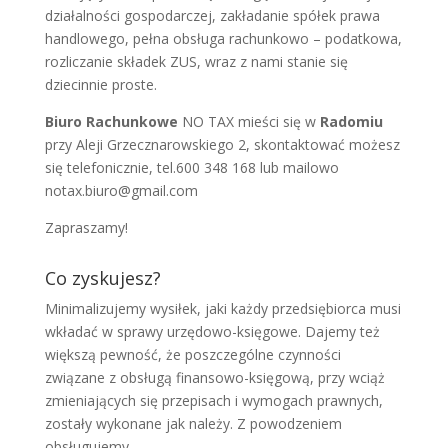
działalności gospodarczej, zakładanie spółek prawa
handlowego, pełna obsługa rachunkowo – podatkowa,
rozliczanie składek ZUS, wraz z nami stanie się
dziecinnie proste.
Biuro Rachunkowe
NO TAX mieści się w
Radomiu
przy Aleji Grzecznarowskiego 2, skontaktować możesz
się telefonicznie, tel.600 348 168 lub mailowo
notax.biuro@gmail.com
Zapraszamy!
Co zyskujesz?
Minimalizujemy wysiłek, jaki każdy przedsiębiorca musi
wkładać w sprawy urzędowo-księgowe. Dajemy też
większą pewność, że poszczególne czynności
związane z obsługą finansowo-księgową, przy wciąż
zmieniających się przepisach i wymogach prawnych,
zostały wykonane jak należy. Z powodzeniem
obsługujemy