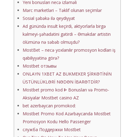
Yeni bonusları necə izləməli
Mərc marketləri – Təklif olunan seçimlər
Sosial şəbəkə ilə qeydiyyat
Ad günündə insult keçirdi, aktyorlarla birgə
kəlmeyi-şəhadətini gətirdi – Əməkdar artistin
ölümünə nə səbəb olmuşdu?
MostBet – necə yoxlanılır promosyon kodları iş
qabiliyyətinə görə?
Mostbet отзывы
ONLAYN 1XBET AZ BUKMEKER ŞİRKƏTİNİN
ÜSTÜNLÜKLƏRİ NƏDƏN İBARƏTDİR?
Mostbet promo kod ᐈ Bonusları və Promo-
Aksiyalar Mostbet casino AZ
bet azerbaycan promokod:
Mostbet Promo Kod Azərbaycanda Mostbet
Promosyon Kodu Hello Passenger
служба Поддержки Mostbet