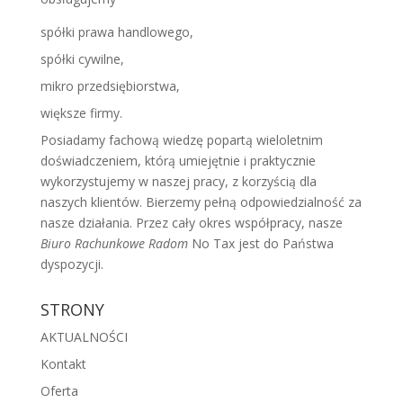
spółki prawa handlowego,
spółki cywilne,
mikro przedsiębiorstwa,
większe firmy.
Posiadamy fachową wiedzę popartą wieloletnim
doświadczeniem, którą umiejętnie i praktycznie
wykorzystujemy w naszej pracy, z korzyścią dla
naszych klientów. Bierzemy pełną odpowiedzialność za
nasze działania. Przez cały okres współpracy, nasze
Biuro Rachunkowe Radom
No Tax jest do Państwa
dyspozycji.
STRONY
AKTUALNOŚCI
Kontakt
Oferta