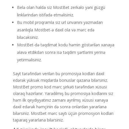
Belə olan halda siz MostBet zerkalo yəni güzgü
linklərindən istifadə etməlisiniz.
Bu mobil proqramla siz url ünvanını yazmadan
asanlıqla Mostbet-ə daxil ola və mərc edə
biləcəksiniz.
MostBet-də təqdimat kodu həmin göstərilən xanaya
əlavə etdikdən sonra isə təqdim şərtlərini yerinə
yetirməlisiniz.
Sayt tərəfindən verilən bu promosiya kodları daxil
edərək yüksək miqdarda bonuslar qazana bilərsiniz.
MostBet promo kod mərc şirkəti tərəfindən xüsusi
olaraq hazırlanır. Yaradılmış bu promosiya kodlarını siz
həm ilk qeydiyyatınız zamanı ayrılmış xüsusi xanaya
daxil edərək həmçinin də sonra onlardan yararlana
bilərsiniz. Mostbet mərc saytı üçün promosyon kodları
taparaq yararlana bilərsiniz.