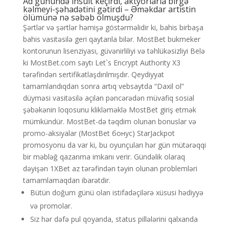
Ad günündə insult keçirdi, aktyorlarla birgə
kəlmeyi-şəhadətini gətirdi – Əməkdar artistin
ölümünə nə səbəb olmuşdu?
Şərtlər və şərtlər həmişə göstərməlidir ki, bahis birbaşa
bahis vasitəsilə geri qaytarıla bilər. MostBet bukmeker
kontorunun lisenziyası, güvənirliliyi və təhlükəsizliyi Belə
ki MostBet.com saytı Let`s Encrypt Authority X3
tərəfindən sertifikatlaşdırılmışdır. Qeydiyyat
tamamlandıqdan sonra artıq vebsaytda “Daxil ol”
düyməsi vasitəsilə açılan pəncərədən müvafiq sosial
şəbəkənin loqosunu klikləməklə MostBet giriş etmək
mümkündür. MostBet-də təqdim olunan bonuslar və
promo-aksiyalar (MostBet бонус) StarJackpot
promosyonu da var ki, bu oyunçuları hər gün mütərəqqi
bir məbləğ qazanma imkanı verir. Gündəlik olaraq
dəyişən 1XBet az tərəfindən təyin olunan problemləri
tamamlamaqdan ibarətdir.
Bütün doğum günü olan istifadəçilərə xüsusi hədiyyə
və promolar.
Siz hər dəfə pul qoyanda, status pillələrini qalxanda