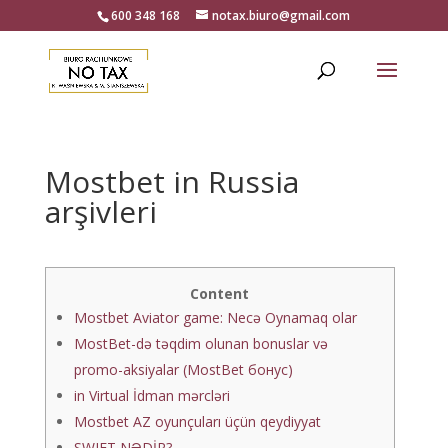
600 348 168
notax.biuro@gmail.com
Mostbet in Russia
arşivleri
Content
Mostbet Aviator game: Necə Oynamaq olar
MostBet-də təqdim olunan bonuslar və
promo-aksiyalar (MostBet бонус)
in Virtual İdman mərcləri
Mostbet AZ oyunçuları üçün qeydiyyat
SWIFT NƏDİR?