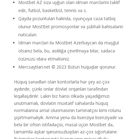
Mostbet AZ sizə uyğun olan idman mərclərini təklif
edir, futbol, ​​basketbol, ​​tennis və s.
Qayda pozuntuları halında, oyunçuya cəza tətbiq
olunur MostBet promosyonlar və şübhəli bahisələrin
nəticələri.
İdman mərcləri ilə Mostbet Azerbaycan da məşğul
olsanız belə, bu, asılılığa çevrilməyə bilər, sadəcə
özünüzü idarə etməlisiniz.
Mercsaytlari.net © 2023 Bütün hüquqlar qorunur.
Hüquq sənədləri olan kontorlarla hər şey az-çox
aydındır, çünki onlar dövlət orqanları tərəfindən
leqallaşdırılır. Lakin biz hansı ölkədə yaşadığımızı
unutmamalı, dövlətin müxtəlif sahələrdə hüquq
normalarına əməl olunmasının təminatçısı kimi rolunu
şişirtməməliyik. Amma yenə də lisenziya lisenziyadır və
belə bir ofisin istifadəçisi, məsəl üçün Mostbet də,
tamamilə aşkar qanunsuzluqdan az-çox sığortalanır.
Bukmeker kontorunda lisenziyanın mövcudluğu