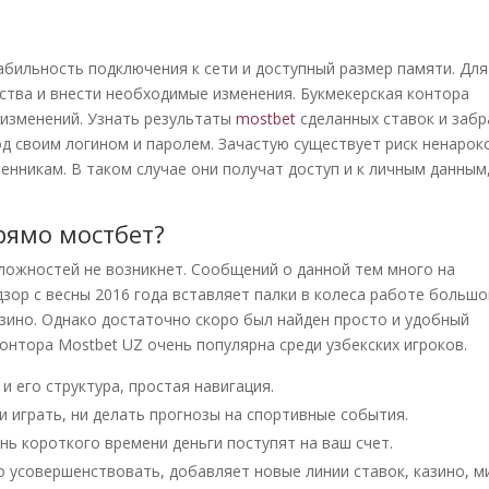
бильность подключения к сети и доступный размер памяти. Для
ства и внести необходимые изменения. Букмекерская контора
 изменений. Узнать результаты
mostbet
сделанных ставок и забр
д своим логином и паролем. Зачастую существует риск ненарок
нникам. В таком случае они получат доступ и к личным данным,
рямо мостбет?
сложностей не возникнет. Сообщений о данной тем много на
зор с весны 2016 года вставляет палки в колеса работе большо
азино. Однако достаточно скоро был найден просто и удобный
онтора Mostbet UZ очень популярна среди узбекских игроков.
 и его структура, простая навигация.
и играть, ни делать прогнозы на спортивные события.
ень короткого времени деньги поступят на ваш счет.
 усовершенствовать, добавляет новые линии ставок, казино, м