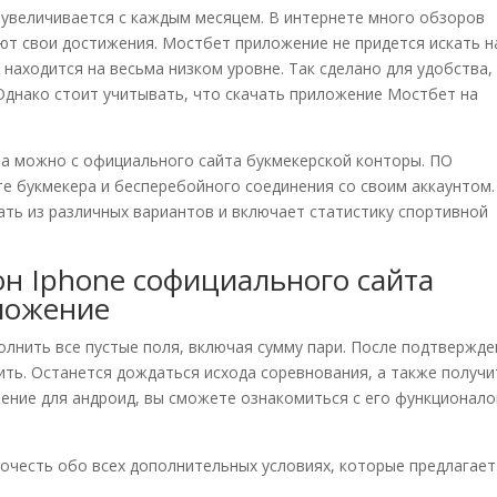
 увеличивается с каждым месяцем. В интернете много обзоров
ают свои достижения. Мостбет приложение не придется искать н
находится на весьма низком уровне. Так сделано для удобства,
Однако стоит учитывать, что скачать приложение Мостбет на
ва можно с официального сайта букмекерской конторы. ПО
е букмекера и бесперебойного соединения со своим аккаунтом.
ть из различных вариантов и включает статистику спортивной
он Iphone cофициального сайта
ложение
полнить все пустые поля, включая сумму пари. После подтвержд
ить. Останется дождаться исхода соревнования, а также получи
жение для андроид, вы сможете ознакомиться с его функционало
.
рочесть обо всех дополнительных условиях, которые предлагает