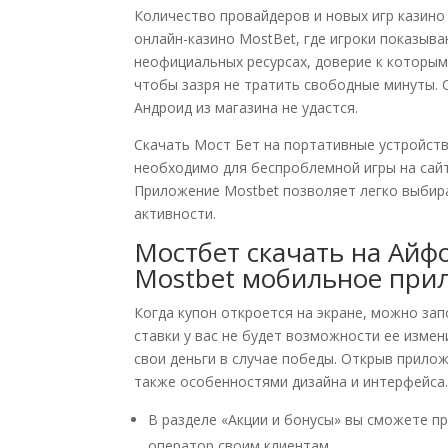
Количество провайдеров и новых игр казино
онлайн-казино MostBet, где игроки показыв
неофициальных ресурсах, доверие к которым 
чтобы зазря не тратить свободные минуты. 
Андроид из магазина не удастся.
Скачать Мост Бет на портативные устройст
необходимо для беспроблемной игры на сайт
Приложение Mostbet позволяет легко выбира
активности.
Мостбет скачать на Айф
Mostbet мобильное при
Когда купон откроется на экране, можно за
ставки у вас не будет возможности ее измен
свои деньги в случае победы. Открыв прило
также особенностями дизайна и интерфейса
В разделе «Акции и бонусы» вы сможете п
оператор своим клиентам.