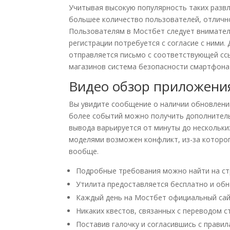
Учитывая высокую популярность таких развл
большее количество пользователей, отличн
Пользователям в Мостбет следует внимател
регистрации потребуется с согласие с ними.
отправляется письмо с соответствующей ссы
магазинов система безопасности смартфона р
Видео обзор приложени
Вы увидите сообщение о наличии обновлений 
более событий можно получить дополнительн
вывода варьируется от минуты до нескольки
моделями возможен конфликт, из-за которог
вообще.
Подробные требования можно найти на ст
Утилита предоставляется бесплатно и обн
Каждый день на Мостбет официальный сайт 
Никаких квестов, связанных с переводом с
Поставив галочку и согласившись с правил