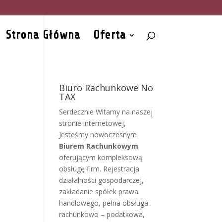
Strona Główna
Oferta
Biuro Rachunkowe No
TAX
Serdecznie Witamy na naszej
stronie internetowej,
Jesteśmy nowoczesnym
Biurem Rachunkowym
oferującym kompleksową
obsługę firm. Rejestracja
działalności gospodarczej,
zakładanie spółek prawa
handlowego, pełna obsługa
rachunkowo – podatkowa,