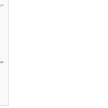
т?
ии