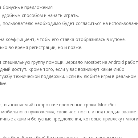
т бонусные предложения.
м удобным способом и начать играть.
d, пользователю необходимо будет согласиться на использован
на коэффициент, чтобы его ставка отобразилась в купоне.
ко во время регистрации, но и позже.
 специальную группу помощи. Зеркало Mostbet на Android рабо
ный доступ. Кроме того, если у вас возникнут какие-либо
лужбу технической поддержки. Если вы любите игры в реальном
ive.
в, выполняемый в короткие временные сроки. Мостбет
 мобильного приложения, свою честность и подтвердил звание
личные акции и бонусные предложения, которые привлекут мног
с, футбол, баскетбол) бетторы могут делать прогнозы на