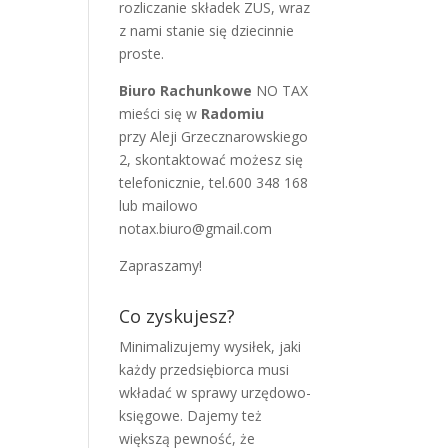
rozliczanie składek ZUS, wraz
z nami stanie się dziecinnie
proste.
Biuro Rachunkowe
NO TAX
mieści się w
Radomiu
przy Aleji Grzecznarowskiego
2, skontaktować możesz się
telefonicznie, tel.600 348 168
lub mailowo
notax.biuro@gmail.com
Zapraszamy!
Co zyskujesz?
Minimalizujemy wysiłek, jaki
każdy przedsiębiorca musi
wkładać w sprawy urzędowo-
księgowe. Dajemy też
większą pewność, że