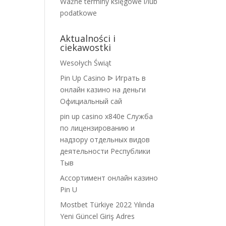
Ważne terminy księgowe i/lub
podatkowe
Aktualności i
ciekawostki
Wesołych Świąt
Pin Up Casino ᐉ Играть в
онлайн казино на деньги
Официальный сай
pin up casino x840e Служба
по лицензированию и
надзору отдельных видов
деятельности Республики
Тыв
Ассортимент онлайн казино
Pin U
Mostbet Türkiye 2022 Yılında
Yeni Güncel Giriş Adres