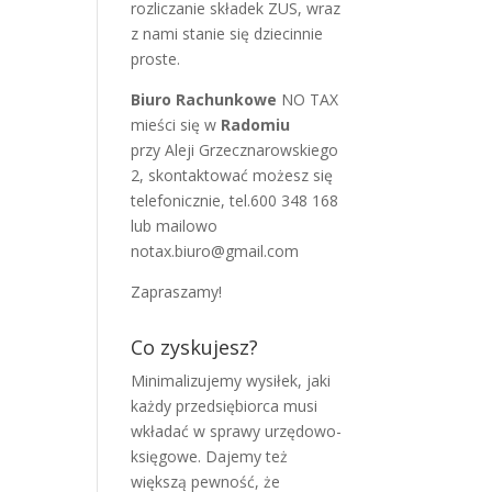
rozliczanie składek ZUS, wraz
z nami stanie się dziecinnie
proste.
Biuro Rachunkowe
NO TAX
mieści się w
Radomiu
przy Aleji Grzecznarowskiego
2, skontaktować możesz się
telefonicznie, tel.600 348 168
lub mailowo
notax.biuro@gmail.com
Zapraszamy!
Co zyskujesz?
Minimalizujemy wysiłek, jaki
każdy przedsiębiorca musi
wkładać w sprawy urzędowo-
księgowe. Dajemy też
większą pewność, że