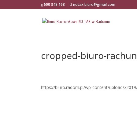
600 348 168
notax.biuro@gmail.com
cropped-biuro-rachu
https://biuro.radom.pl/wp-content/uploads/201