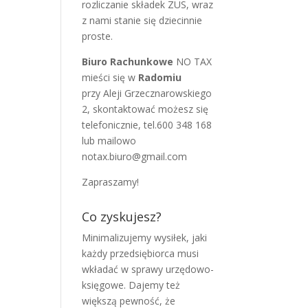
rozliczanie składek ZUS, wraz
z nami stanie się dziecinnie
proste.
Biuro Rachunkowe
NO TAX
mieści się w
Radomiu
przy Aleji Grzecznarowskiego
2, skontaktować możesz się
telefonicznie, tel.600 348 168
lub mailowo
notax.biuro@gmail.com
Zapraszamy!
Co zyskujesz?
Minimalizujemy wysiłek, jaki
każdy przedsiębiorca musi
wkładać w sprawy urzędowo-
księgowe. Dajemy też
większą pewność, że