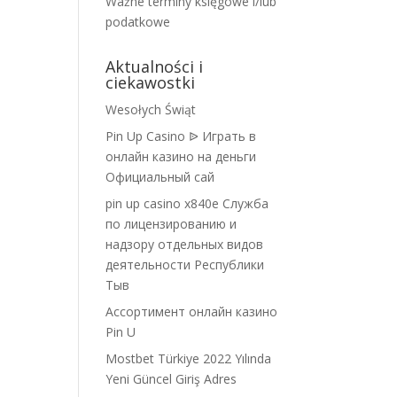
Ważne terminy księgowe i/lub
podatkowe
Aktualności i
ciekawostki
Wesołych Świąt
Pin Up Casino ᐉ Играть в
онлайн казино на деньги
Официальный сай
pin up casino x840e Служба
по лицензированию и
надзору отдельных видов
деятельности Республики
Тыв
Ассортимент онлайн казино
Pin U
Mostbet Türkiye 2022 Yılında
Yeni Güncel Giriş Adres