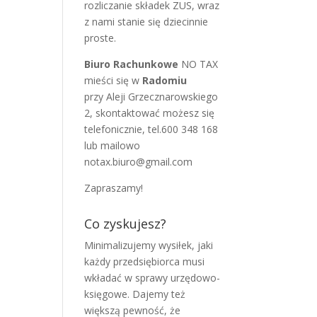
rozliczanie składek ZUS, wraz
z nami stanie się dziecinnie
proste.
Biuro Rachunkowe
NO TAX
mieści się w
Radomiu
przy Aleji Grzecznarowskiego
2, skontaktować możesz się
telefonicznie, tel.600 348 168
lub mailowo
notax.biuro@gmail.com
Zapraszamy!
Co zyskujesz?
Minimalizujemy wysiłek, jaki
każdy przedsiębiorca musi
wkładać w sprawy urzędowo-
księgowe. Dajemy też
większą pewność, że