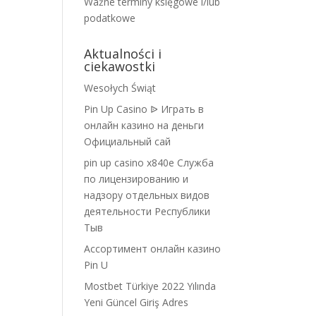
Ważne terminy księgowe i/lub
podatkowe
Aktualności i
ciekawostki
Wesołych Świąt
Pin Up Casino ᐉ Играть в
онлайн казино на деньги
Официальный сай
pin up casino x840e Служба
по лицензированию и
надзору отдельных видов
деятельности Республики
Тыв
Ассортимент онлайн казино
Pin U
Mostbet Türkiye 2022 Yılında
Yeni Güncel Giriş Adres